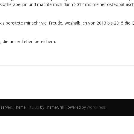
 Physiotherapeutin und machte mich dann 2012 mit meiner osteopathisch
xis bereitete mir sehr viel Freude, weshalb ich von 2013 bis 2015 die
, die unser Leben bereichern.
 reserved. Theme:
FitClub
by ThemeGrill. Powered by
WordPress
.